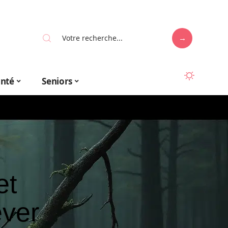
anté
Seniors
et
êver