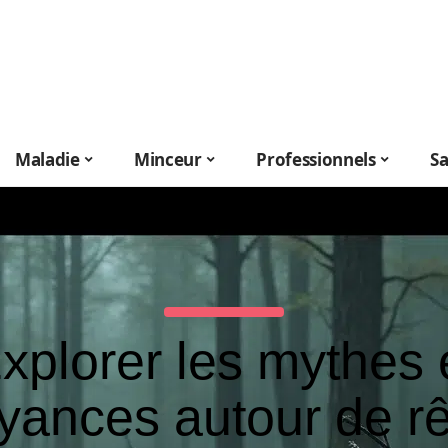
Maladie
Minceur
Professionnels
S
xplorer les mythes 
yances autour de r