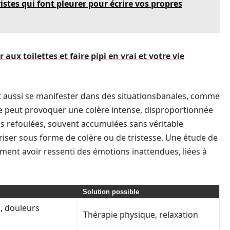
istes qui font pleurer pour écrire vos propres
r aux toilettes et faire pipi en vrai et votre vie
 aussi se manifester dans des situationsbanales, comme
e peut provoquer une colère intense, disproportionnée
ns refoulées, souvent accumulées sans véritable
oriser sous forme de colère ou de tristesse. Une étude de
ment avoir ressenti des émotions inattendues, liées à
Solution possible
, douleurs
Thérapie physique, relaxation