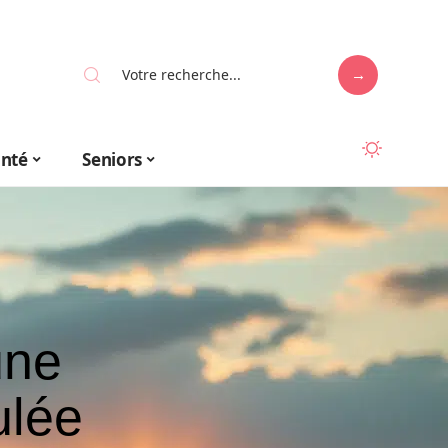
anté
Seniors
une
ulée