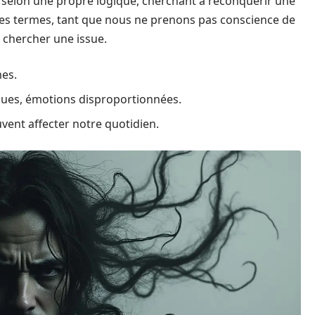
e selon une propre logique, cherchant à reconquérir une
res termes, tant que nous ne prenons pas conscience de
 chercher une issue.
mes.
ques, émotions disproportionnées.
ent affecter notre quotidien.