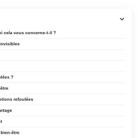
i cela vous concerne-t-il ?
invisibles
ulées ?
être
otions refoulées
artage
t
bien-être