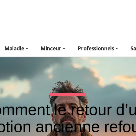
Maladie
Minceur
Professionnels
S
mment le retour d’
tion ancienne refo