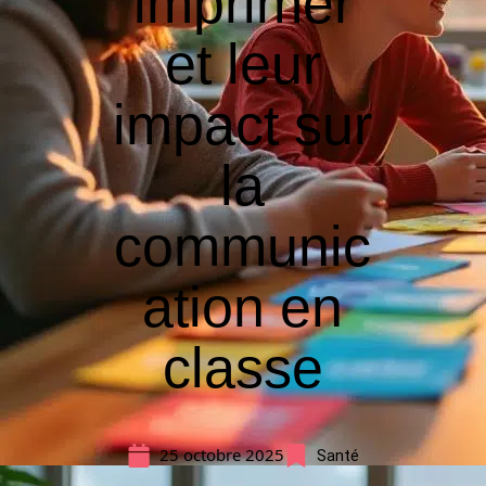
imprimer
et leur
impact sur
la
communic
ation en
classe
25 octobre 2025
Santé