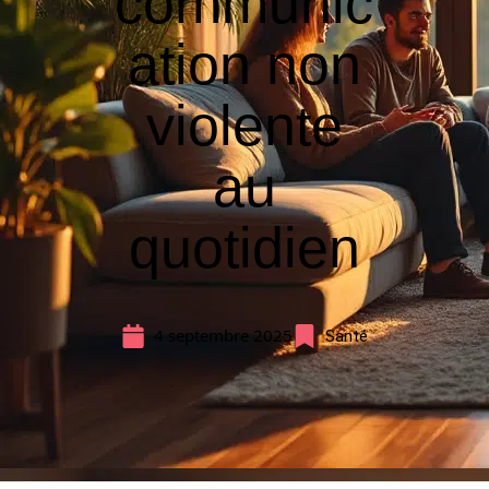
communic
ation non
violente
au
quotidien
4 septembre 2025
Santé