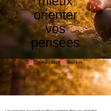
mieux
orienter
vos
pensées
15 mars 2026
Bien-être
Les pensées peuvent parfois sembler être un véritable