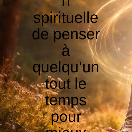
n
spirituelle
de penser
à
quelqu’un
tout le
temps
pour