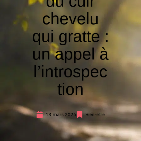
du cuir
chevelu
qui gratte :
un appel à
l’introspec
tion
13 mars 2026
Bien-être