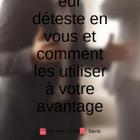
eur
déteste en
vous et
comment
les utiliser
à votre
avantage
18 mars 2026
Santé