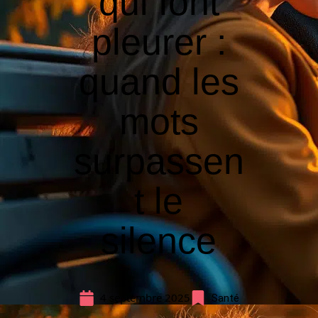
qui font
pleurer :
quand les
mots
surpassen
t le
silence
4 septembre 2025
Santé