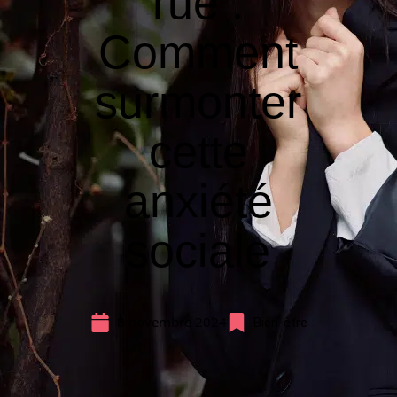
rue :
Comment
surmonter
cette
anxiété
sociale
8 novembre 2024
Bien-être