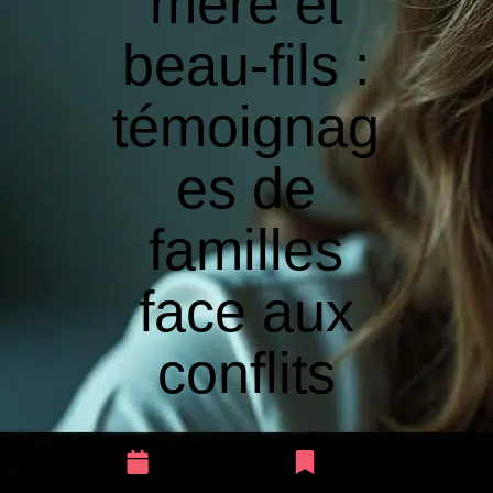
mère et
beau-fils :
témoignag
es de
familles
face aux
conflits
5 décembre 2025
Santé