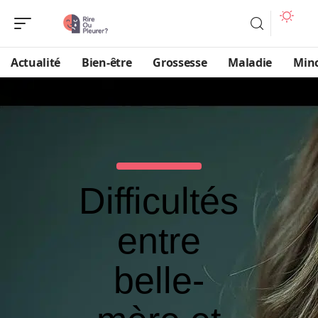
Actualité
Bien-être
Grossesse
Maladie
Min
Difficultés
entre
belle-