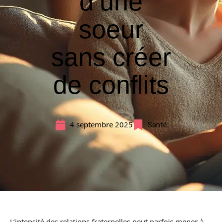
d’une
soeur
sans créer
de conflits
4 septembre 2025
Santé
L’intensité des relations fraternelles peut parfois mener à