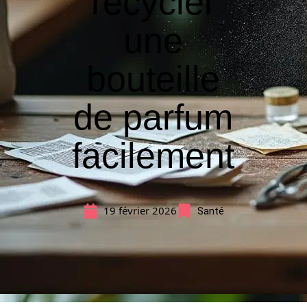
recycler
une
bouteille
de parfum
facilement
19 février 2026
Santé