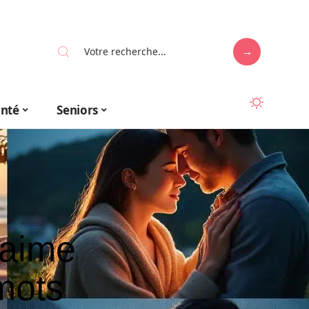
anté
Seniors
’aime
mots