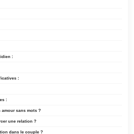
idien :
icatives :
es :
on amour sans mots ?
cer une relation ?
ion dans le couple ?