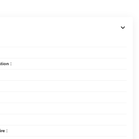
tion :
re :