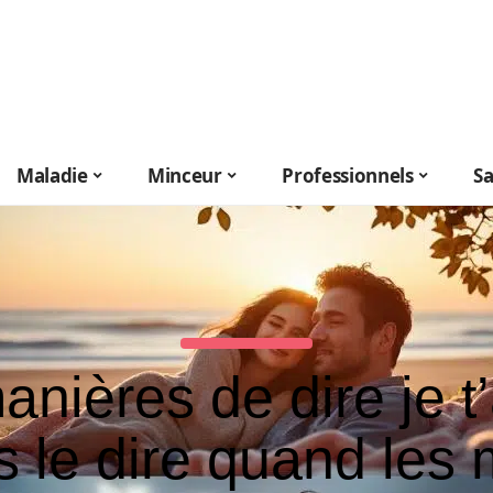
Maladie
Minceur
Professionnels
S
anières de dire je t
s le dire quand les 